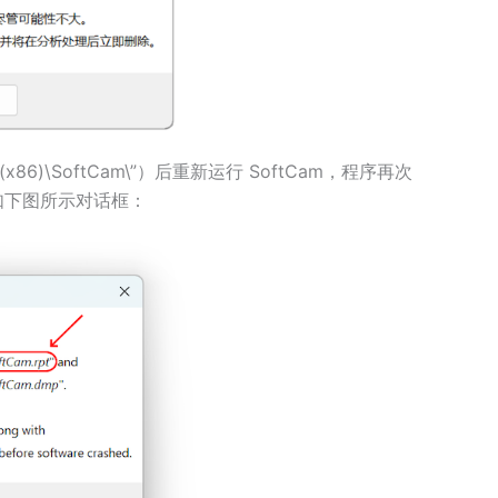
s (x86)\SoftCam\”）后重新运行 SoftCam，程序再次
如下图所示对话框：