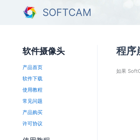
跳
SOFTCAM
至
内
容
程序
软件摄像头
产品首页
如果 So
软件下载
使用教程
常见问题
产品购买
许可协议