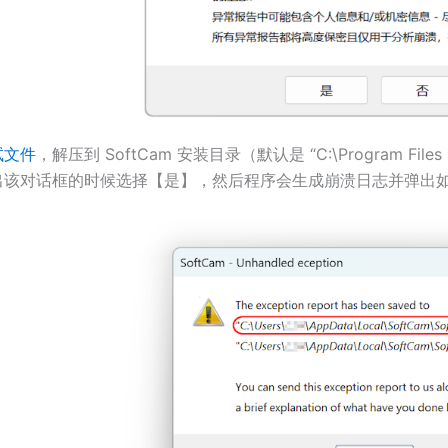
试文件
，解压到 SoftCam 安装目录（默认是 “C:\Program File
出该对话框的时候选择【是】，然后程序会生成崩溃日志并弹出