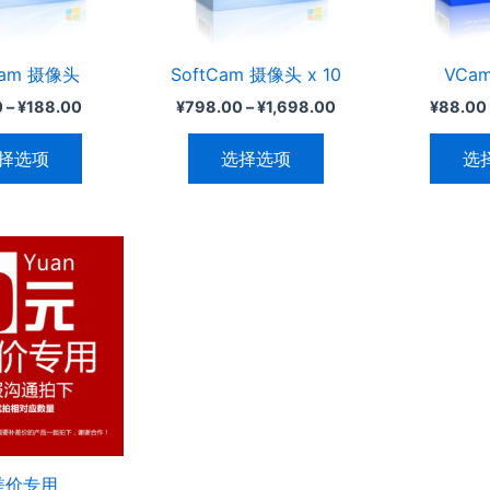
变
变
体。
体。
可
可
Cam 摄像头
SoftCam 摄像头 x 10
VCa
在
在
0
–
¥
188.00
¥
798.00
–
¥
1,698.00
¥
88.00
产
产
品
品
择选项
选择选项
选
页
页
面
面
上
上
选
选
择
择
这
这
些
些
选
选
项
项
差价专用