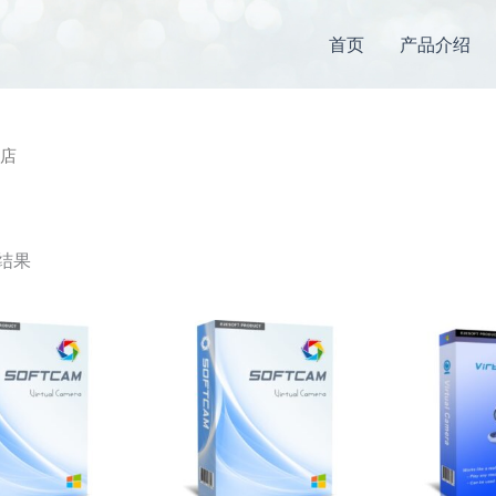
首页
产品介绍
商店
 结果
价
价
本
本
格
格
产
产
范
范
围：
围：
品
品
¥88.00
¥798.00
有
有
至
至
多
多
¥188.00
¥1,698.00
种
种