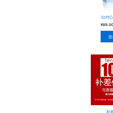
Soft
¥
88.0
选
补