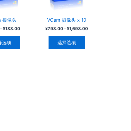
变
变
体。
体。
可
可
m 摄像头
VCam 摄像头 x 10
在
在
–
¥
188.00
¥
798.00
–
¥
1,698.00
产
产
品
品
择选项
选择选项
页
页
面
面
上
上
选
选
择
择
这
这
些
些
选
选
项
项