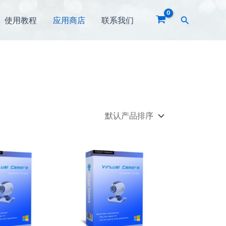
搜
使用教程
应用商店
联系我们
索
价
价
本
本
格
格
产
产
范
范
围：
围：
品
品
¥88.00
¥798.00
有
有
至
至
多
多
¥188.00
¥1,698.00
种
种