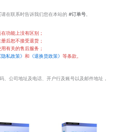
买请在联系时告诉我们您在本站的
#订单号
。
版在功能上没有区别；
注册后恕不接受退货；
使用有关的售后服务；
《隐私政策》
和
《退换货政策》
等条款。
别码、公司地址及电话、开户行及账号以及邮件地址，
价
价
本
本
格
格
产
产