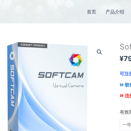
首页
产品介绍
So
Soft
摄
¥
7
像
头
可注
x
10
软
数
注
量
有效