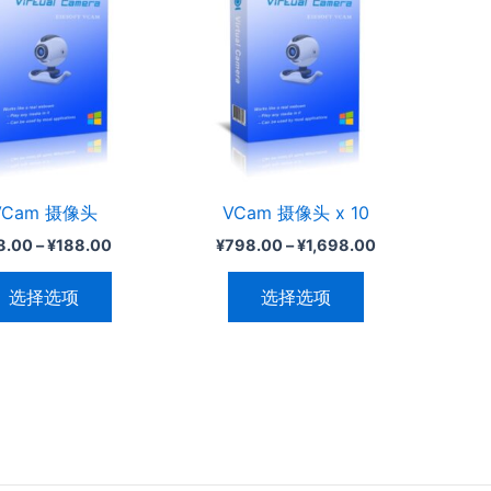
范
范
围：
围：
品
品
¥88.00
¥798.00
有
有
至
至
多
多
¥188.00
¥1,698.00
种
种
变
变
体。
体。
可
可
VCam 摄像头
VCam 摄像头 x 10
在
在
8.00
–
¥
188.00
¥
798.00
–
¥
1,698.00
产
产
品
品
选择选项
选择选项
页
页
面
面
上
上
选
选
择
择
这
这
些
些