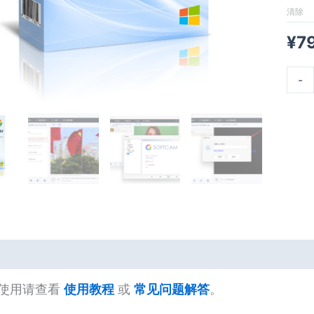
清除
¥
7
-
使用请查看
使用教程
或
常见问题解答
。