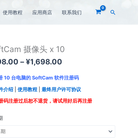
搜
使用教程
应用商店
联系我们
索
价
ftCam 摄像头 x 10
Cam
格
98.00
–
¥
1,698.00
范
围：
册
10
台电脑的 SoftCam 软件注册码
¥798.00
至
件介绍
|
使用教程
|
最终用户许可协议
¥1,698.00
册码注册过后恕不退货，请试用好后再注册
期