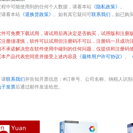
过程中可能使用到的任何个人数据，请看本站
《隐私政策》
。
货请看本站
《退换货政策》
。如有其它疑问可
联系我们
，如已购
软件可免费下载试用，请试用后再决定是否购买，试用版和注册
买注册须谨慎，软件可以试用但注册码不可以，注册码一旦成功
们不承诺解决您在软件使用中碰到的任何问题，仅提供和注册码
买本产品代表您同意并接受上述内容及
《最终用户许可协议》
、
，请
联系我们
并告知开票信息：#订单号、公司名称、纳税人识
电子发票
后通过邮件发送给您。
价
本
格
产