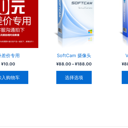
范
围：
品
¥88.00
有
至
多
¥188.00
种
变
体。
可
补差价专用
SoftCam 摄像头
在
¥
10.00
¥
88.00
–
¥
188.00
¥
8
产
品
加入购物车
选择选项
页
面
上
选
择
这
些