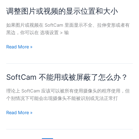
示
调整图片或视频的显示位置和大小
调
黑
整
屏？
图
如果图片或视频在 SoftCam 里面显示不全、拉伸变形或者有
片
黑边，你可以在 选项设置 > 输
或
Read More »
视
频
的
显
SoftCam 不能用或被屏蔽了怎么办？
SoftCam
示
不
位
能
理论上 SoftCam 应该可以被所有使用摄像头的程序使用，但
置
用
个别情况下可能会出现摄像头不能被识别或无法正常打
和
或
大
Read More »
被
小
屏
蔽
了