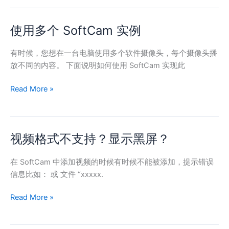
使
用
使用多个 SoftCam 实例
使
SoftCam
用
多
有时候，您想在一台电脑使用多个软件摄像头，每个摄像头播
个
放不同的内容。 下面说明如何使用 SoftCam 实现此
SoftCam
Read More »
实
例
视频格式不支持？显示黑屏？
视
频
格
在 SoftCam 中添加视频的时候有时候不能被添加，提示错误
式
信息比如： 或 文件 “xxxxx.
不
Read More »
支
持？
显