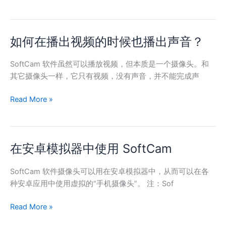
如何在播出视频的时候也播出声音？
如
何
在
SoftCam 软件虽然可以播放视频，但本质是一个摄像头。和
播
其它摄像头一样，它只有视频，没有声音，并不能完成声
出
Read More »
视
频
的
时
在安卓模拟器中使用 SoftCam
在
候
安
也
卓
SoftCam 软件摄像头可以用在安卓模拟器中，从而可以在各
播
模
种安卓应用中使用虚拟的“手机摄像头”。 注：Sof
出
拟
声
Read More »
器
音？
中